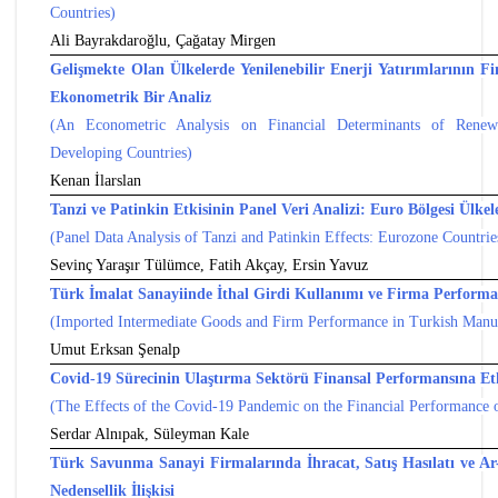
Countries)
Ali Bayrakdaroğlu, Çağatay Mirgen
Gelişmekte Olan Ülkelerde Yenilenebilir Enerji Yatırımlarının Fin
Ekonometrik Bir Analiz
(An Econometric Analysis on Financial Determinants of Renew
Developing Countries)
Kenan İlarslan
Tanzi ve Patinkin Etkisinin Panel Veri Analizi: Euro Bölgesi Ülkel
(Panel Data Analysis of Tanzi and Patinkin Effects: Eurozone Countrie
Sevinç Yaraşır Tülümce, Fatih Akçay, Ersin Yavuz
Türk İmalat Sanayiinde İthal Girdi Kullanımı ve Firma Performa
(Imported Intermediate Goods and Firm Performance in Turkish Manuf
Umut Erksan Şenalp
Covid-19 Sürecinin Ulaştırma Sektörü Finansal Performansına Etk
(The Effects of the Covid-19 Pandemic on the Financial Performance o
Serdar Alnıpak, Süleyman Kale
Türk Savunma Sanayi Firmalarında İhracat, Satış Hasılatı ve A
Nedensellik İlişkisi