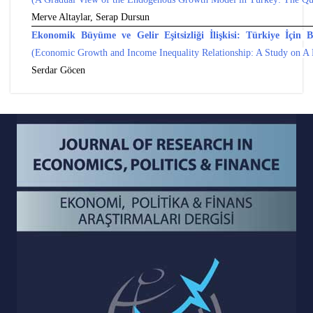
Merve Altaylar, Serap Dursun
Ekonomik Büyüme ve Gelir Eşitsizliği İlişkisi: Türkiye İçin 
(Economic Growth and Income Inequality Relationship: A Study on A 
Serdar Göcen