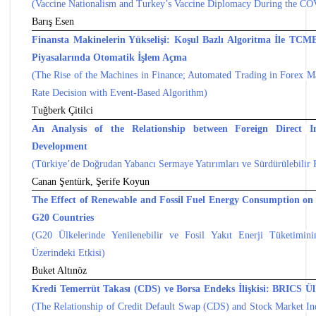
(Vaccine Nationalism and Turkey’s Vaccine Diplomacy During the C
Barış Esen
Finansta Makinelerin Yükselişi: Koşul Bazlı Algoritma İle TCM
Piyasalarında Otomatik İşlem Açma
(The Rise of the Machines in Finance; Automated Trading in Forex M
Rate Decision with Event-Based Algorithm)
Tuğberk Çitilci
An Analysis of the Relationship between Foreign Direct I
Development
(Türkiye’de Doğrudan Yabancı Sermaye Yatırımları ve Sürdürülebilir K
Canan Şentürk, Şerife Koyun
The Effect of Renewable and Fossil Fuel Energy Consumption on 
G20 Countries
(G20 Ülkelerinde Yenilenebilir ve Fosil Yakıt Enerji Tüketimin
Üzerindeki Etkisi)
Buket Altınöz
Kredi Temerrüt Takası (CDS) ve Borsa Endeks İlişkisi: BRICS Ül
(The Relationship of Credit Default Swap (CDS) and Stock Market I