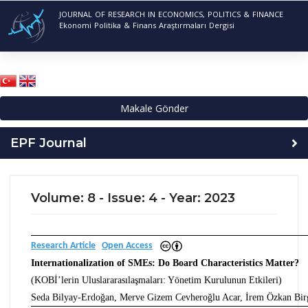
JOURNAL OF RESEARCH IN ECONOMICS, POLITICS & FINANCE
Ekonomi Politika & Finans Araştırmaları Dergisi
Makale Gönder
EPF Journal
Volume: 8 - Issue: 4 - Year: 2023
Research Article
Open Access
Internationalization of SMEs: Do Board Characteristics Matter?
(KOBİ’lerin Uluslararasılaşmaları: Yönetim Kurulunun Etkileri)
Seda Bilyay-Erdoğan, Merve Gizem Cevheroğlu Acar, İrem Özkan Bir