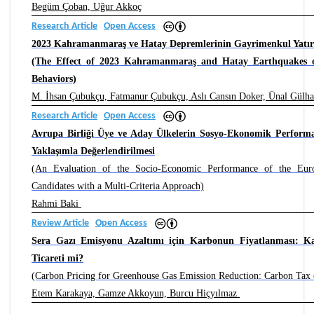
Begüm Çoban, Uğur Akkoç
Research Article
Open Access
2023 Kahramanmaraş ve Hatay Depremlerinin Gayrimenkul Yatırı
(The Effect of 2023 Kahramanmaraş and Hatay Earthquakes o
Behaviors)
M. İhsan Çubukçu, Fatmanur Çubukçu, Aslı Cansın Doker, Ünal Gülha
Research Article
Open Access
Avrupa Birliği Üye ve Aday Ülkelerin Sosyo-Ekonomik Performan
Yaklaşımla Değerlendirilmesi
(An Evaluation of the Socio-Economic Performance of the Eu
Candidates with a Multi-Criteria Approach)
Rahmi Baki
Review Article
Open Access
Sera Gazı Emisyonu Azaltımı için Karbonun Fiyatlanması: K
Ticareti mi?
(Carbon Pricing for Greenhouse Gas Emission Reduction: Carbon Tax 
Etem Karakaya, Gamze Akkoyun, Burcu Hiçyılmaz