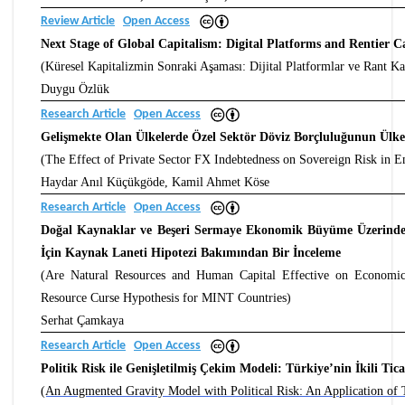
Review Article
Open Access
Next Stage of Global Capitalism: Digital Platforms and Rentier C
(Küresel Kapitalizmin Sonraki Aşaması: Dijital Platformlar ve Rant Ka
Duygu Özlük
Research Article
Open Access
Gelişmekte Olan Ülkelerde Özel Sektör Döviz Borçluluğunun Ülke 
(The Effect of Private Sector FX Indebtedness on Sovereign Risk in 
Haydar Anıl Küçükgöde, Kamil Ahmet Köse
Research Article
Open Access
Doğal Kaynaklar ve Beşeri Sermaye Ekonomik Büyüme Üzerinde
İçin Kaynak Laneti Hipotezi Bakımından Bir İnceleme
(Are Natural Resources and Human Capital Effective on Economi
Resource Curse Hypothesis for MINT Countries)
Serhat Çamkaya
Research Article
Open Access
Politik Risk ile Genişletilmiş Çekim Modeli: Türkiye’nin İkili Tic
(An Augmented Gravity Model with Political Risk: An Application of 