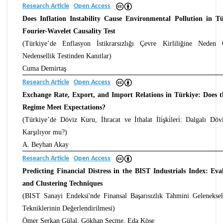
Research Article
Open Access
Does Inflation Instability Cause Environmental Pollution in T
Fourier-Wavelet Causality Test
(Türkiye’de Enflasyon İstikrarsızlığı Çevre Kirliliğine Neden
Nedensellik Testinden Kanıtlar)
Cuma Demirtaş
Research Article
Open Access
Exchange Rate, Export, and Import Relations in Türkiye: Does 
Regime Meet Expectations?
(Türkiye’de Döviz Kuru, İhracat ve İthalat İli̇şki̇leri̇: Dalgalı Döv
Karşılıyor mu?)
A. Beyhan Akay
Research Article
Open Access
Predicting Financial Distress in the BIST Industrials Index: Ev
and Clustering Techniques
(BIST Sanayi Endeksi'nde Finansal Başarısızlık Tahmini Geleneks
Tekniklerinin Değerlendirilmesi)
Ömer Serkan Gülal, Gökhan Seçme, Eda Köse